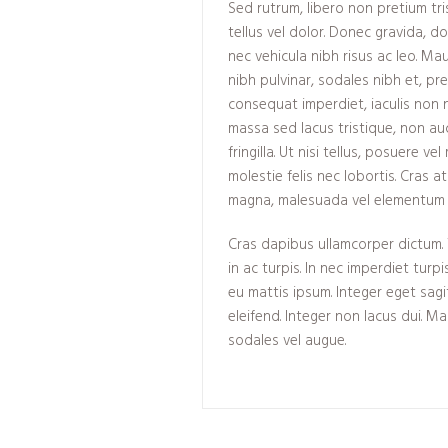
Sed rutrum, libero non pretium tris
tellus vel dolor. Donec gravida, do
nec vehicula nibh risus ac leo. Ma
nibh pulvinar, sodales nibh et, p
consequat imperdiet, iaculis non n
massa sed lacus tristique, non auct
fringilla. Ut nisi tellus, posuere 
molestie felis nec lobortis. Cras a
magna, malesuada vel elementum ut
Cras dapibus ullamcorper dictum. 
in ac turpis. In nec imperdiet turpi
eu mattis ipsum. Integer eget sagi
eleifend. Integer non lacus dui. M
sodales vel augue.