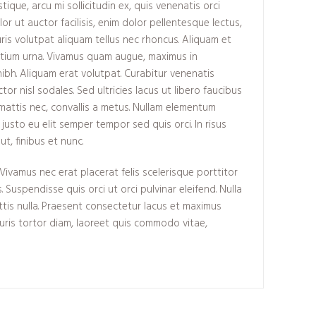
tique, arcu mi sollicitudin ex, quis venenatis orci
lor ut auctor facilisis, enim dolor pellentesque lectus,
uris volutpat aliquam tellus nec rhoncus. Aliquam et
retium urna. Vivamus quam augue, maximus in
ibh. Aliquam erat volutpat. Curabitur venenatis
or nisl sodales. Sed ultricies lacus ut libero faucibus
vel mattis nec, convallis a metus. Nullam elementum
t justo eu elit semper tempor sed quis orci. In risus
, finibus et nunc.
Vivamus nec erat placerat felis scelerisque porttitor
s. Suspendisse quis orci ut orci pulvinar eleifend. Nulla
ttis nulla. Praesent consectetur lacus et maximus
auris tortor diam, laoreet quis commodo vitae,