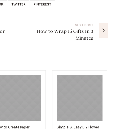
OK
TWITTER
PINTEREST
NEXT
POST
or
How to Wrap 15 Gifts In 3
Minutes
w to Create Paper
Simple & Easy DIY Flower