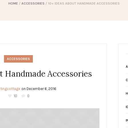
HOME
/
ACCESSORIES
/
10+ IDEAS ABOUT HANDMADE ACCESSORIES
ACCESSORIES
A
ut Handmade Accessories
C
iltingcottage
on
December 6, 2016
H
10
0
I
I