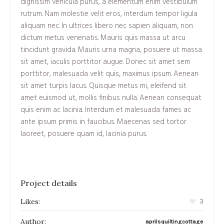
dignissim vehicula purus, a elementum enim vestibulum
rutrum. Nam molestie velit eros, interdum tempor ligula
aliquam nec. In ultrices libero nec sapien aliquam, non
dictum metus venenatis. Mauris quis massa ut arcu
tincidunt gravida. Mauris urna magna, posuere ut massa
sit amet, iaculis porttitor augue. Donec sit amet sem
porttitor, malesuada velit quis, maximus ipsum. Aenean
sit amet turpis lacus. Quisque metus mi, eleifend sit
amet euismod ut, mollis finibus nulla. Aenean consequat
quis enim ac lacinia. Interdum et malesuada fames ac
ante ipsum primis in faucibus. Maecenas sed tortor
laoreet, posuere quam id, lacinia purus.
Project details
Likes:
3
Author:
aprilsquiltingcottage